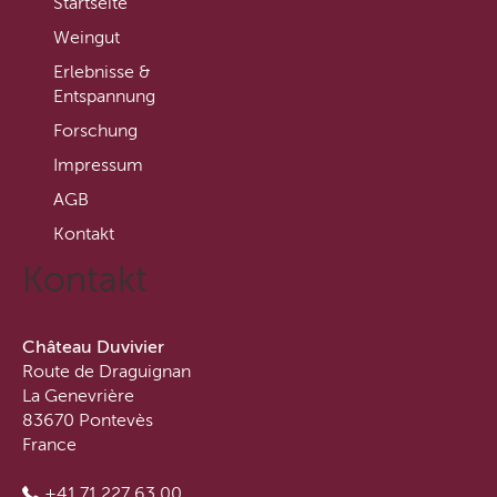
Startseite
Weingut
Erlebnisse &
Entspannung
Forschung
Impressum
AGB
Kontakt
Kontakt
Château Duvivier
Route de Draguignan
La Genevrière
83670 Pontevès
France
+41 71 227 63 00