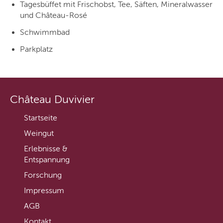
Tagesbüffet mit Frischobst, Tee, Säften, Mineralwasser
und Château-Rosé
Schwimmbad
Parkplatz
Château Duvivier
Startseite
Weingut
Erlebnisse &
Entspannung
Forschung
Impressum
AGB
Kontakt