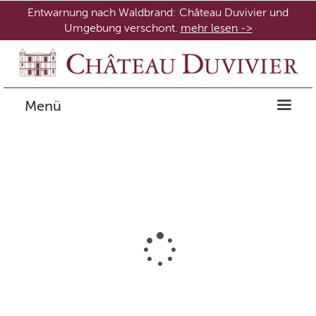
Entwarnung nach Waldbrand: Château Duvivier und
Umgebung verschont.
mehr lesen ->
Menü