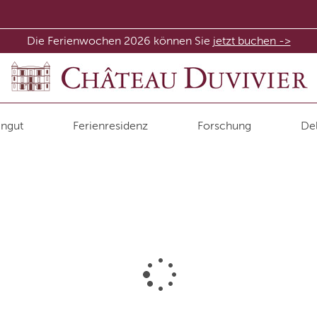
Die Ferienwochen 2026 können Sie
jetzt buchen ->
ngut
Ferienresidenz
Forschung
Del