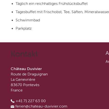
Täglich ein reichhaltiges Frühstücksbuffet
Tagesbuffet mit Frischobst, Tee, Säften, Mineralwas
Schwimmbad
Parkplatz
Kontakt
A
A
Château Duvivier
Route de Draguignan
La Genevrière
83670 Pontevès
France
+41 71 227 63 00
ferien@chateau-duvivier.com