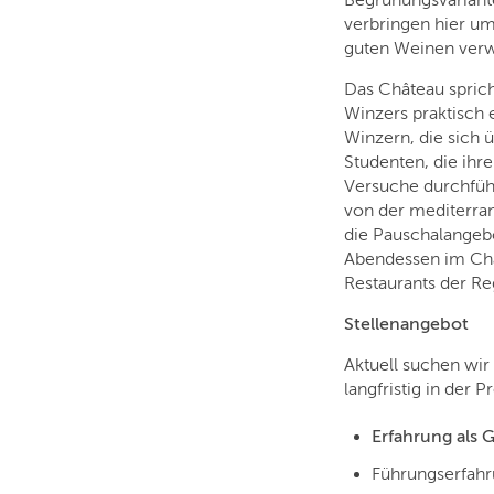
Begrünungsvariante
verbringen hier um
guten Weinen verw
Das Château sprich
Winzers praktisch 
Winzern, die sich
Studenten, die ihr
Versuche durchführ
von der mediterran
die Pauschalangeb
Abendessen im Châ
Restaurants der R
Stellenangebot
Aktuell suchen wir
langfristig in der 
Erfahrung als 
Führungserfahru