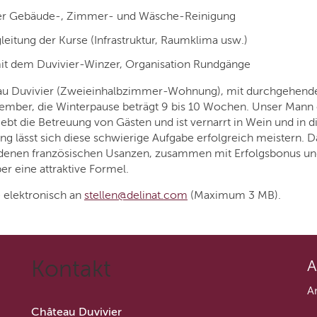
der Gebäude-, Zimmer- und Wäsche-Reinigung
eitung der Kurse (Infrastruktur, Raumklima usw.)
it dem Duvivier-Winzer, Organisation Rundgänge
au Duvivier (Zweieinhalbzimmer-Wohnung), mit durchgehend
zember, die Winterpause beträgt 9 bis 10 Wochen. Unser Mann 
iebt die Betreuung von Gästen und ist vernarrt in Wein und in d
ng lässt sich diese schwierige Aufgabe erfolgreich meistern. 
idenen französischen Usanzen, zusammen mit Erfolgsbonus und
ber eine attraktive Formel.
 elektronisch an
stellen@delinat.com
(Maximum 3 MB).
Kontakt
A
A
Château Duvivier