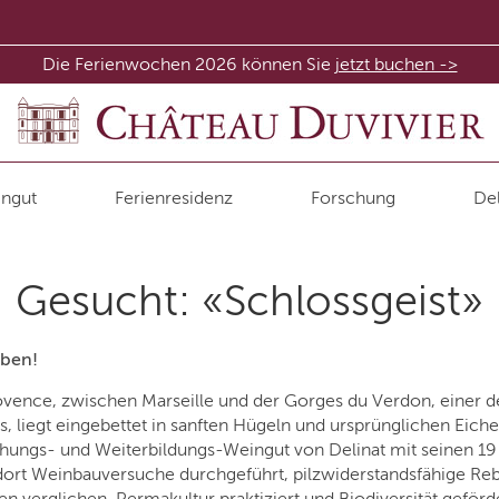
Die Ferienwochen 2026 können Sie
jetzt buchen ->
ngut
Ferienresidenz
Forschung
Del
Gesucht: «Schlossgeist»
eben!
ovence, zwischen Marseille und der Gorges du Verdon, einer d
, liegt eingebettet in sanften Hügeln und ursprünglichen Eic
schungs- und Weiterbildungs-Weingut von Delinat mit seinen 1
ort Weinbauversuche durchgeführt, pilzwiderstandsfähige Reb