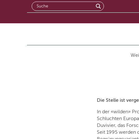
Suche
nach:
Wei
Die Stelle ist verg
In der «wilden» Pr
Schluchten Europas
Duvivier, das For
Seit 1995 werden d