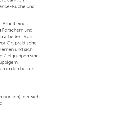
rt. Jährlich
ovence-Küche und
 Arbeit eines
zu Forschern und
 arbeiten. Von
or Ort praktische
lernen und sich
e Zielgruppen sind
 üppigem
en in den besten
männlich), der sich
: