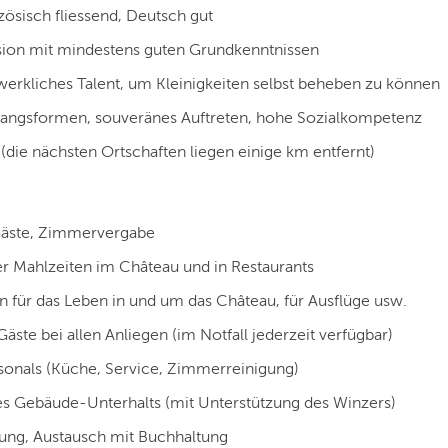
ösisch fliessend, Deutsch gut
sion mit mindestens guten Grundkenntnissen
werkliches Talent, um Kleinigkeiten selbst beheben zu können
angsformen, souveränes Auftreten, hohe Sozialkompetenz
 (die nächsten Ortschaften liegen einige km entfernt)
äste, Zimmervergabe
er Mahlzeiten im Château und in Restaurants
 für das Leben in und um das Château, für Ausflüge usw.
äste bei allen Anliegen (im Notfall jederzeit verfügbar)
sonals (Küche, Service, Zimmerreinigung)
es Gebäude-Unterhalts (mit Unterstützung des Winzers)
ung, Austausch mit Buchhaltung