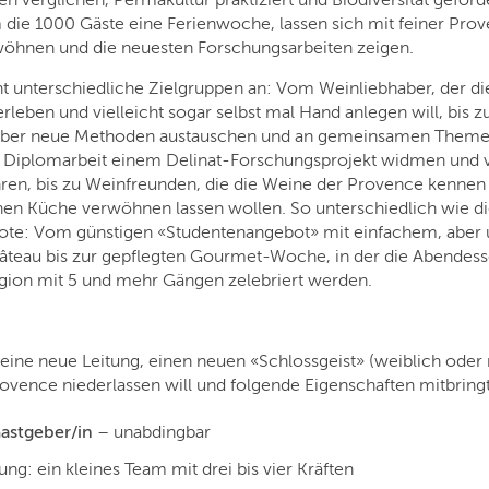
n verglichen, Permakultur praktiziert und Biodiversität geförde
 die 1000 Gäste eine Ferienwoche, lassen sich mit feiner Pr
öhnen und die neuesten Forschungsarbeiten zeigen.
t unterschiedliche Zielgruppen an: Vom Weinliebhaber, der die
erleben und vielleicht sogar selbst mal Hand anlegen will, bis 
 über neue Methoden austauschen und an gemeinsamen Themen
e Diplomarbeit einem Delinat-Forschungsprojekt widmen und v
en, bis zu Weinfreunden, die die Weine der Provence kennen 
en Küche verwöhnen lassen wollen. So unterschiedlich wie di
ote: Vom günstigen «Studentenangebot» mit einfachem, aber
teau bis zur gepflegten Gourmet-Woche, in der die Abendess
egion mit 5 und mehr Gängen zelebriert werden.
 eine neue Leitung, einen neuen «Schlossgeist» (weiblich oder 
Provence niederlassen will und folgende Eigenschaften mitbringt
Gastgeber/in
– unabdingbar
ng: ein kleines Team mit drei bis vier Kräften