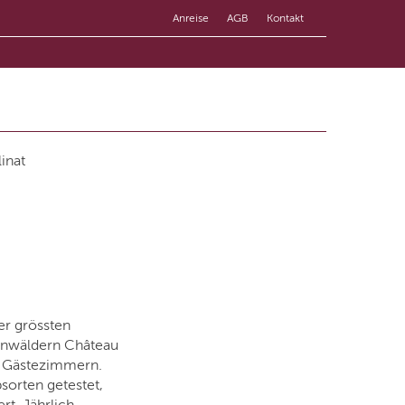
Anreise
AGB
Kontakt
inat
er grössten
henwäldern Château
9 Gästezimmern.
sorten getestet,